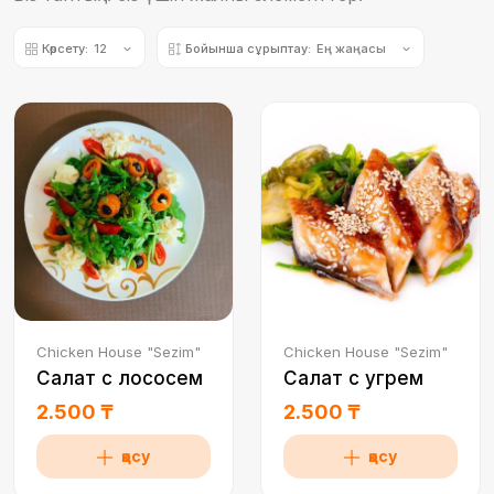
Көрсету:
12
Бойынша сұрыптау:
Ең жаңасы
Chicken House "Sezim"
Chicken House "Sezim"
Салат с лососем
Салат с угрем
2.500 ₸
2.500 ₸
қосу
қосу