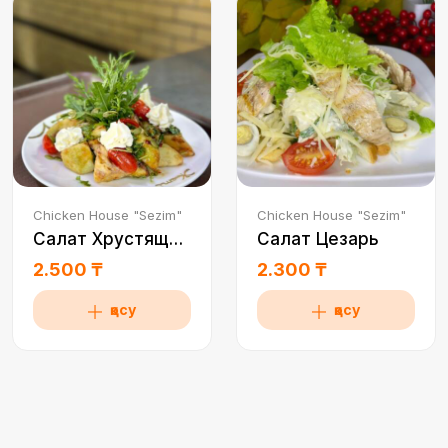
Chicken House "Sezim"
Chicken House "Sezim"
Салат Хрустящий баклажан
Салат Цезарь
2.500 ₸
2.300 ₸
қосу
қосу