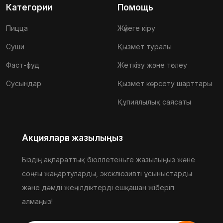
Категории
Помощь
Пицца
Жүйеге кіру
Суши
Қызмет туралы
Фаст-фуд
Жеткізу және төлеу
Сусындар
Қызмет көрсету шарттары
Құпиялылық саясаты
Акцияларға жазылыңыз
Біздің ақпараттық бюллетеньге жазылыңыз және
соңғы жаңартуларды, эксклюзивті ұсыныстарды
және дәмді жеңілдіктерді ешқашан жіберіп
алмаңыз!