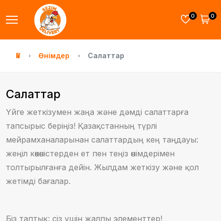
0
0
Үй
Өнімдер
Салаттар
Салаттар
Үйге жеткізумен жаңа және дәмді салаттарға
тапсырыс беріңіз! Қазақстанның түрлі
мейрамханаларынан салаттардың кең таңдауы:
жеңіл көкөністерден ет пен теңіз өнімдерімен
толтырылғанға дейін. Жылдам жеткізу және қол
жетімді бағалар.
Біз таптық: сіз үшін жалпы элементтер!