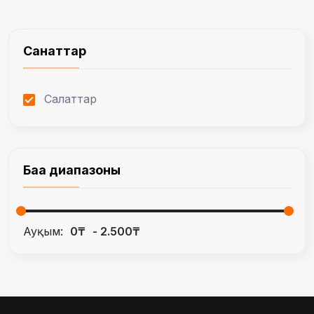
Санаттар
Салаттар
Баға диапазоны
Ауқым:
0₸
2.500₸