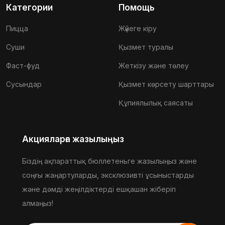
Категории
Помощь
Пицца
Жүйеге кіру
Суши
Қызмет туралы
Фаст-фуд
Жеткізу және төлеу
Сусындар
Қызмет көрсету шарттары
Құпиялылық саясаты
Акцияларға жазылыңыз
Біздің ақпараттық бюллетеньге жазылыңыз және
соңғы жаңартуларды, эксклюзивті ұсыныстарды
және дәмді жеңілдіктерді ешқашан жіберіп
алмаңыз!