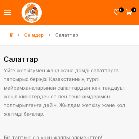
0
0
Үй
Өнімдер
Салаттар
Салаттар
Үйге жеткізумен жаңа және дәмді салаттарға
тапсырыс беріңіз! Қазақстанның түрлі
мейрамханаларынан салаттардың кең таңдауы:
жеңіл көкөністерден ет пен теңіз өнімдерімен
толтырылғанға дейін. Жылдам жеткізу және қол
жетімді бағалар.
Біз таптық: сіз үшін жалпы элементтер!