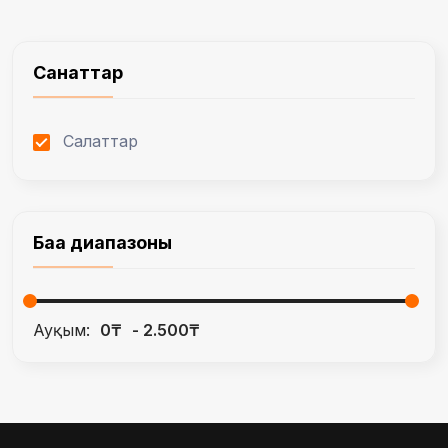
Санаттар
Салаттар
Баға диапазоны
Ауқым:
0₸
2.500₸