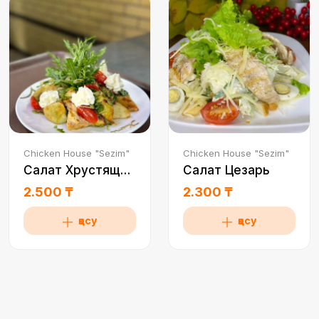
Chicken House "Sezim"
Chicken House "Sezim"
Салат Хрустящий баклажан
Салат Цезарь
2.500 ₸
2.300 ₸
қосу
қосу