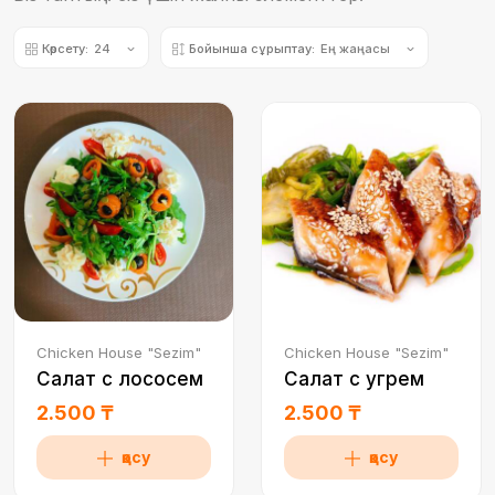
Көрсету:
24
Бойынша сұрыптау:
Ең жаңасы
Chicken House "Sezim"
Chicken House "Sezim"
Салат с лососем
Салат с угрем
2.500 ₸
2.500 ₸
қосу
қосу