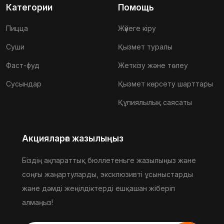
Категории
Помощь
Пицца
Жүйеге кіру
Суши
Қызмет туралы
Фаст-фуд
Жеткізу және төлеу
Сусындар
Қызмет көрсету шарттары
Құпиялылық саясаты
Акцияларға жазылыңыз
Біздің ақпараттық бюллетеньге жазылыңыз және
соңғы жаңартуларды, эксклюзивті ұсыныстарды
және дәмді жеңілдіктерді ешқашан жіберіп
алмаңыз!