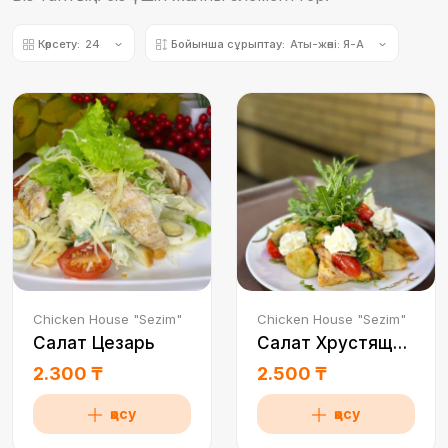
Көрсету:
24
Бойынша сұрыптау:
Аты-жөні: Я-А
Chicken House "Sezim"
Chicken House "Sezim"
Салат Цезарь
Салат Хрустящий баклажан
2.300 ₸
2.500 ₸
қосу
қосу