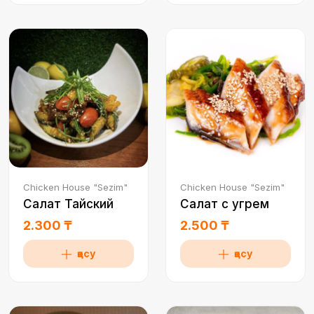
Chicken House "Sezim"
Chicken House "Sezim"
Салат Тайский
Салат с угрем
2.300 ₸
2.500 ₸
қосу
қосу