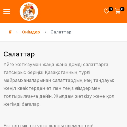
0
0
Үй
Өнімдер
Салаттар
Салаттар
Үйге жеткізумен жаңа және дәмді салаттарға
тапсырыс беріңіз! Қазақстанның түрлі
мейрамханаларынан салаттардың кең таңдауы:
жеңіл көкөністерден ет пен теңіз өнімдерімен
толтырылғанға дейін. Жылдам жеткізу және қол
жетімді бағалар.
Біз таптық: сіз үшін жалпы элементтер!