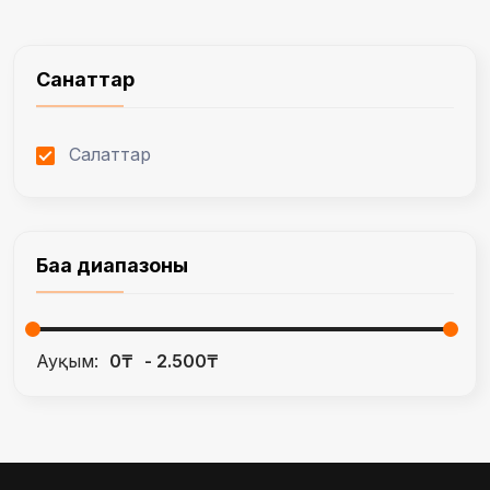
Санаттар
Салаттар
Баға диапазоны
Ауқым:
0₸
2.500₸