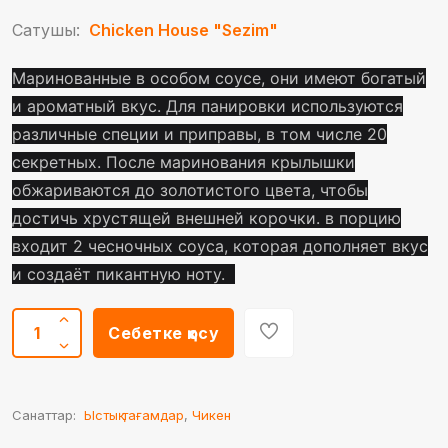
Сатушы:
Chicken House "Sezim"
Маринованные в особом соусе, они имеют богатый
и ароматный вкус. Для панировки используются
различные специи и приправы, в том числе 20
секретных. После маринования крылышки
обжариваются до золотистого цвета, чтобы
достичь хрустящей внешней корочки. в порцию
входит 2 чесночных соуса, которая дополняет вкус
и создаёт пикантную ноту.
Себетке қосу
Санаттар:
Ыстық тағамдар
,
Чикен