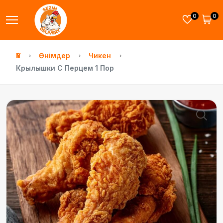
0
0
Үй
Өнімдер
Чикен
Крылышки С Перцем 1 Пор