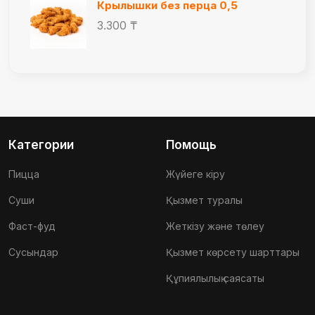
Крылышки без перца 0,5
3.300 ₸
Категории
Помощь
Пицца
Жүйеге кіру
Суши
Қызмет туралы
Фаст-фуд
Жеткізу және төлеу
Сусындар
Қызмет көрсету шарттары
Құпиялылық саясаты