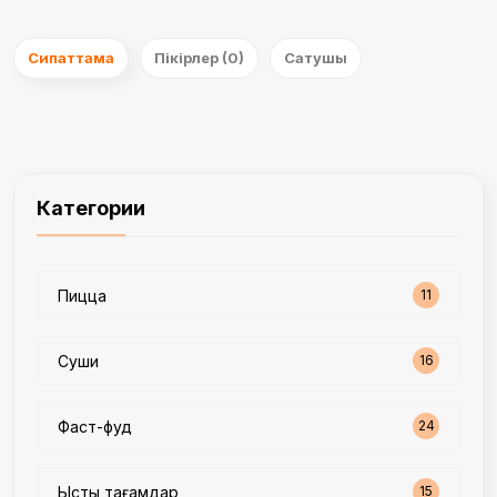
Сипаттама
Пікірлер (0)
Сатушы
Категории
Пицца
11
Суши
16
Фаст-фуд
24
Ыстық тағамдар
15