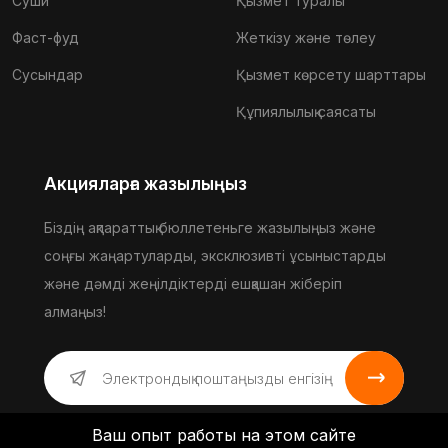
Суши
Қызмет туралы
Фаст-фуд
Жеткізу және төлеу
Сусындар
Қызмет көрсету шарттары
Құпиялылық саясаты
Акцияларға жазылыңыз
Біздің ақпараттық бюллетеньге жазылыңыз және
соңғы жаңартуларды, эксклюзивті ұсыныстарды
және дәмді жеңілдіктерді ешқашан жіберіп
алмаңыз!
Ваш опыт работы на этом сайте