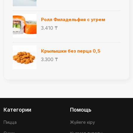
Ролл Филадельфия с угрем
3.410 ₸
Крылышки без перца 0,5
3.300 ₸
Категории
Помощь
Пицца
Жүйеге кіру