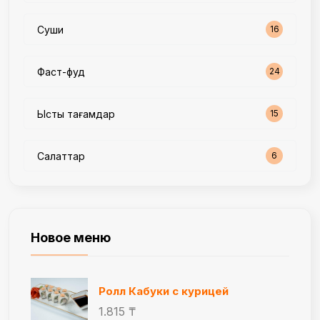
Суши
16
Фаст-фуд
24
Ыстық тағамдар
15
Салаттар
6
Новое меню
Ролл Кабуки с курицей
1.815 ₸