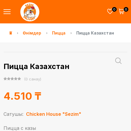
0
0
Үй
Өнімдер
Пицца
Пицца Казахстан
Пицца Казахстан
(0 санау)
4.510 ₸
Сатушы:
Chicken House "Sezim"
Пицца с казы