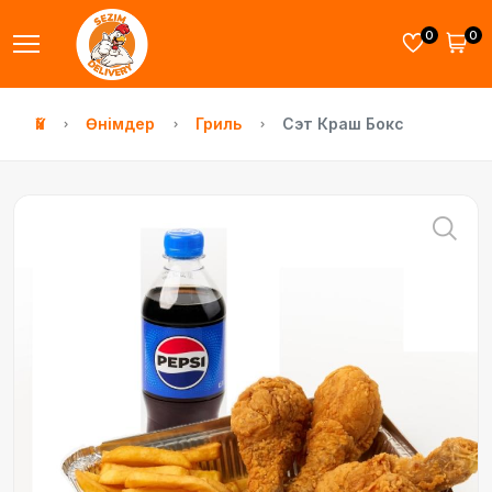
0
0
Үй
Өнімдер
Гриль
Сэт Краш Бокс