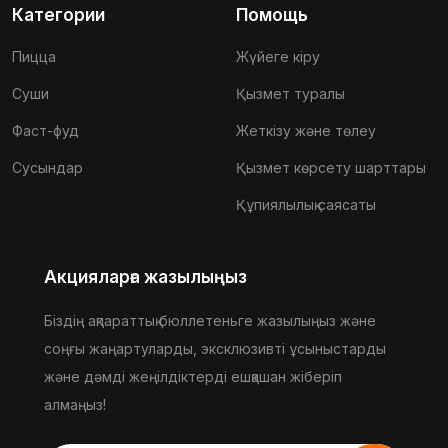
Категории
Помощь
Пицца
Жүйеге кіру
Суши
Қызмет туралы
Фаст-фуд
Жеткізу және төлеу
Сусындар
Қызмет көрсету шарттары
Құпиялылық саясаты
Акцияларға жазылыңыз
Біздің ақпараттық бюллетеньге жазылыңыз және
соңғы жаңартуларды, эксклюзивті ұсыныстарды
және дәмді жеңілдіктерді ешқашан жіберіп
алмаңыз!