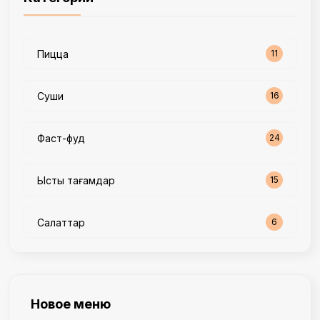
Пицца
11
Суши
16
Фаст-фуд
24
Ыстық тағамдар
15
Салаттар
6
Новое меню