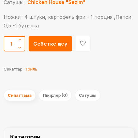
Сатушы:
Chicken House "Sezim"
Ножки -4 штуки, картофель фри - 1 порция ,Пепси
0,5 -1 бутылка
Себетке қосу
Санаттар:
Гриль
Сипаттама
Пікірлер (0)
Сатушы
Категории