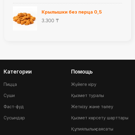
Крылышки без перца 0,5
3.300 ₸
Категории
Помощь
Пицца
Жүйеге кіру
Суши
Қызмет туралы
Фаст-фуд
Жеткізу және төлеу
Сусындар
Қызмет көрсету шарттары
Құпиялылық саясаты