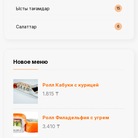
Ыстық тағамдар
15
Салаттар
6
Новое меню
Ролл Кабуки с курицей
1.815 ₸
Ролл Филадельфия с угрем
3.410 ₸