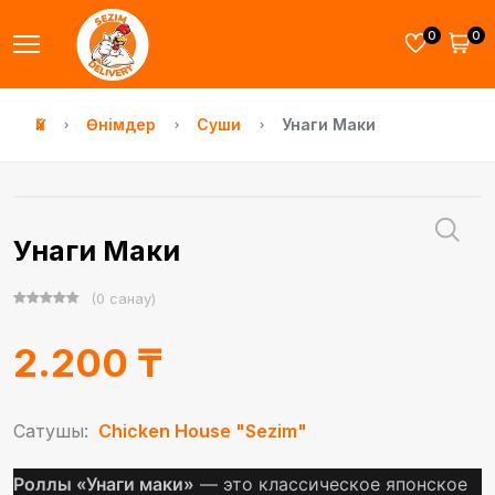
0
0
Үй
Өнімдер
Суши
Унаги Маки
Унаги Маки
(0 санау)
2.200 ₸
Сатушы:
Chicken House "Sezim"
Роллы «Унаги маки»
— это классическое японское