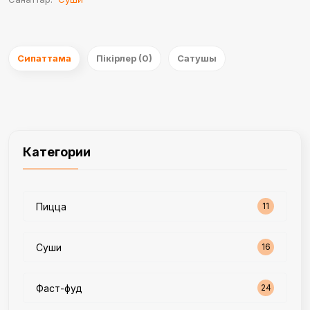
Сипаттама
Пікірлер (0)
Сатушы
Категории
Пицца
11
Суши
16
Фаст-фуд
24