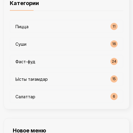
Категории
Пицца
11
Суши
16
Фаст-фуд
24
Ыстық тағамдар
15
Салаттар
6
Новое меню