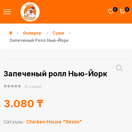
0
0
Үй
Өнімдер
Суши
Запеченый Ролл Нью-Йорк
Запеченый ролл Нью-Йорк
(0 санау)
3.080 ₸
Сатушы:
Chicken House "Sezim"