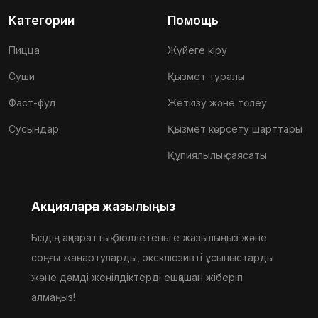
Категории
Помощь
Пицца
Жүйеге кіру
Суши
Қызмет туралы
Фаст-фуд
Жеткізу және төлеу
Сусындар
Қызмет көрсету шарттары
Құпиялылық саясаты
Акцияларға жазылыңыз
Біздің ақпараттық бюллетеньге жазылыңыз және
соңғы жаңартуларды, эксклюзивті ұсыныстарды
және дәмді жеңілдіктерді ешқашан жіберіп
алмаңыз!