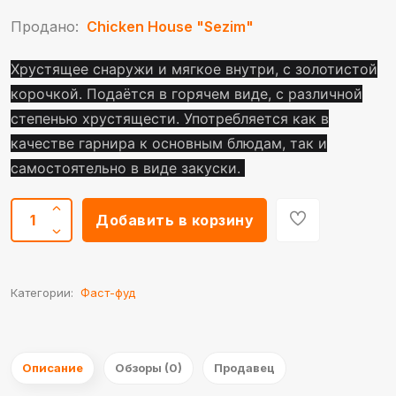
Продано:
Chicken House "Sezim"
Хрустящее снаружи и мягкое внутри, с золотистой
корочкой. Подаётся в горячем виде, с различной
степенью хрустящести. Употребляется как в
качестве гарнира к основным блюдам, так и
самостоятельно в виде закуски.
Добавить в корзину
Категории:
Фаст-фуд
Описание
Обзоры (0)
Продавец